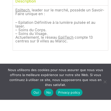
Description
Epiltech
, leader sur le marché, possède un Savoir-
Faire unique en :
– Epilation Définitive à la lumière pulsée et au
laser.
– Soins du Corps.
– Soins du Visage.
Actuellement, le réseau
EpilTech
compte 13
centres sur 9 villes au Maroc.
Nous utilisons des cookies pour nous assurer que nous vous
offrons la meilleure expérience sur notre site Web. Si vous
continuez à utiliser ce site, nous supposerons que vous en
êtes satisfait.
Oui
No
Privacy policy