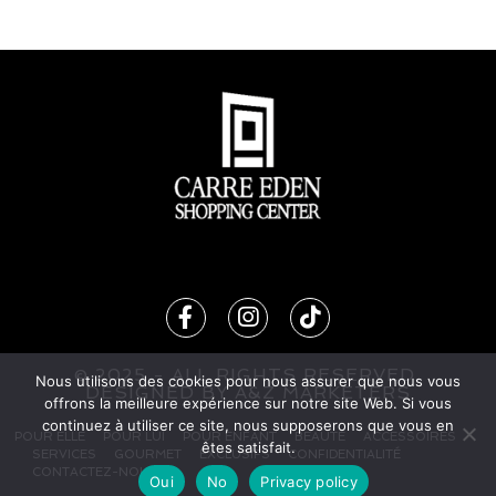
© 2025 - ALL RIGHTS RESERVED.
Nous utilisons des cookies pour nous assurer que nous vous
DESIG
N
ED BY
A&Z MARKETERS
offrons la meilleure expérience sur notre site Web. Si vous
continuez à utiliser ce site, nous supposerons que vous en
POUR ELLE
POUR LUI
POUR ENFANT
BEAUTÉ
ACCESSOIRES
êtes satisfait.
SERVICES
GOURMET
EXCLUSIFS
CONFIDENTIALITÉ
CONTACTEZ-NOUS
Oui
No
Privacy policy