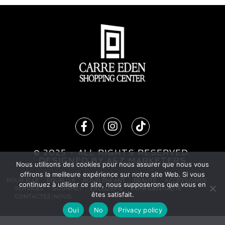
© 2025 - ALL RIGHTS RESERVED.
DESIG
N
ED BY
A&Z MARKETERS
Nous utilisons des cookies pour nous assurer que nous vous
offrons la meilleure expérience sur notre site Web. Si vous
POUR ELLE
POUR LUI
POUR ENFANT
BEAUTÉ
ACCESSOIRES
continuez à utiliser ce site, nous supposerons que vous en
SERVICES
GOURMET
EXCLUSIFS
CONFIDENTIALITÉ
êtes satisfait.
CONTACTEZ-NOUS
Oui
No
Privacy policy