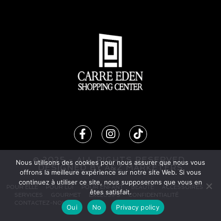
© 2025 - ALL RIGHTS RESERVED.
Nous utilisons des cookies pour nous assurer que nous vous
DESIG
N
ED BY
A&Z MARKETERS
offrons la meilleure expérience sur notre site Web. Si vous
continuez à utiliser ce site, nous supposerons que vous en
POUR ELLE
POUR LUI
POUR ENFANT
BEAUTÉ
ACCESSOIRES
êtes satisfait.
SERVICES
GOURMET
EXCLUSIFS
CONFIDENTIALITÉ
CONTACTEZ-NOUS
Oui
No
Privacy policy