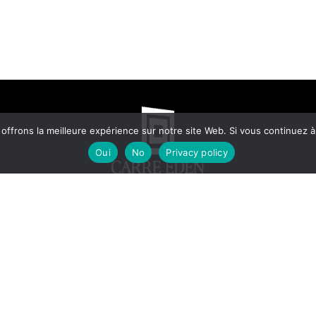
frons la meilleure expérience sur notre site Web. Si vous continuez à 
Oui
No
Privacy policy
© 2025 - ALL RIGHTS RESERVED.
DESIG
N
ED BY
A&Z MARKETERS