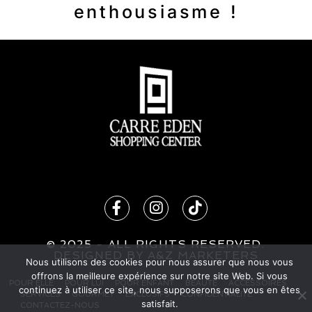
enthousiasme !
© 2025 - ALL RIGHTS RESERVED.
DESIG
N
ED BY
A&Z MARKETERS
Nous utilisons des cookies pour nous assurer que nous vous
offrons la meilleure expérience sur notre site Web. Si vous
POUR ELLE
POUR LUI
POUR ENFANT
BEAUTÉ
ACCESSOIRES
continuez à utiliser ce site, nous supposerons que vous en êtes
SERVICES
GOURMET
EXCLUSIFS
CONFIDENTIALITÉ
satisfait.
CONTACTEZ-NOUS