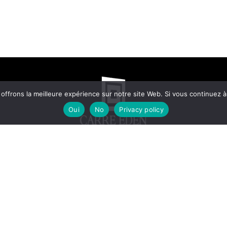
frons la meilleure expérience sur notre site Web. Si vous continuez à 
Oui
No
Privacy policy
© 2025 - ALL RIGHTS RESERVED.
DESIG
N
ED BY
A&Z MARKETERS