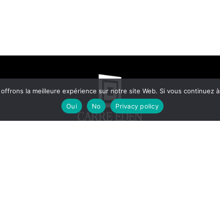
frons la meilleure expérience sur notre site Web. Si vous continuez à 
Oui
No
Privacy policy
© 2025 - ALL RIGHTS RESERVED.
DESIG
N
ED BY
A&Z MARKETERS